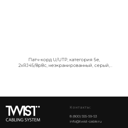
Патч-корд U/UTP, категория 5е,
2xRJ45/8p8c, неэкранированный, серый,
PVC, 0,5 м
Контакты:
8 (800) 555-59-53
info@twist-cable.ru