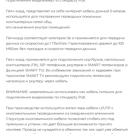
подключения видеокамер по стандарту PoE.
Патч-корд, представляет из себя интернет кабель длиной 5 метров,
используется для построения проводных локальных
компьютерных сетей общ
его назначения внутри помещений.
Патчкорд соответствует категории 5e и применяется для передачи
данных со скоростью до 1 Гбит/сек. Гарантированно держит до 100
Мб/сек без просадок в скорости передачи данных.
Патч-корд применяется для подключения ноутбуков, настольных
компьютеров (ПК), SIP-телефонов, роутеров и SMART-телевизоров (с
функцией SMART TV). Во избежание зависаний и задержек при
просмотре SMART TV рекомендуем подключить телевизор
напрямую к роутеру через кабель.
ВНИМАНИЕ: нежелательно использовать как кабель питания для
подключения видеокамер по стандарту PoE.
При производстве используется витая пара кабеля U/UTP с
многожильными проводниками из омедненного алюминия.
Структура многожильного кабеля позволяет сгибать его под
прямыми и углами, что дает большие возможности при его
монтаже. Провод не нуждается в обжимке, так как идет уже обжатый