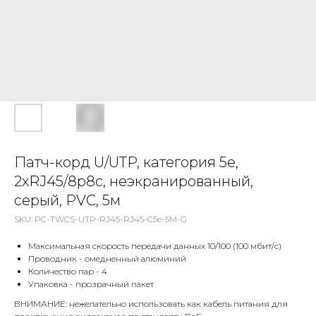
Патч-корд U/UTP, категория 5е,
2xRJ45/8p8c, неэкранированный,
серый, PVC, 5м
SKU:
PC-TWCS-UTP-RJ45-RJ45-C5e-5M-G
Максимальная скорость передачи данных 10/100 (100 мбит/с)
Проводник - омедненный алюминий
Количество пар - 4
Упаковка - прозрачный пакет
ВНИМАНИЕ: нежелательно использовать как кабель питания для