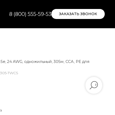
8 (800) 555-59-53
ЗАКАЗАТЬ ЗВОНОК
5e, 24 AWG, одножильный, 305м, CCA, PE для
-305-TWCS
й