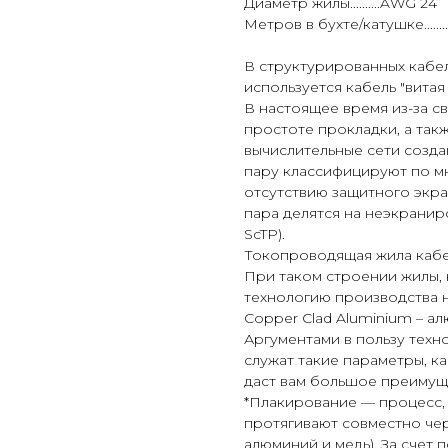
Диаметр жилы..........AWG 24
Метров в бухте/катушке.......
В структурированных кабе
используется кабель "витая
В настоящее время из-за с
простоте прокладки, а так
вычислительные сети созд
пару классифицируют по мн
отсутствию защитного экран
пара делятся на неэкранир
ScTP).
Токопроводящая жила кабел
При таком строении жилы, 
технологию производства н
Copper Clad Aluminium – а
Аргументами в пользу техн
служат такие параметры, ка
даст вам большое преимуще
*Плакирование — процесс, 
протягивают совместно чер
алюминий и медь). За сче