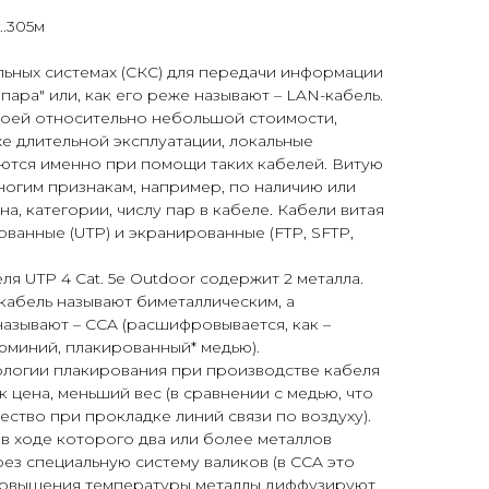
...305м
льных системах (СКС) для передачи информации
 пара" или, как его реже называют – LAN-кабель.
воей относительно небольшой стоимости,
же длительной эксплуатации, локальные
аются именно при помощи таких кабелей. Витую
огим признакам, например, по наличию или
а, категории, числу пар в кабеле. Кабели витая
ованные (UTP) и экранированные (FTP, SFTP,
я UTP 4 Cat. 5e Outdoor содержит 2 металла.
кабель называют биметаллическим, а
азывают – CCA (расшифровывается, как –
люминий, плакированный* медью).
ологии плакирования при производстве кабеля
к цена, меньший вес (в сравнении с медью, что
ство при прокладке линий связи по воздуху).
в ходе которого два или более металлов
ез специальную систему валиков (в CCA это
т повышения температуры металлы диффузируют