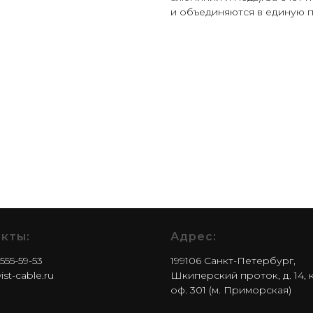
и объединяются в единую п
кты:
Адрес:
555-59-53
199106 Санкт-Петербург,
st-cable.ru
Шкиперский проток, д. 14, к. 
оф. 301 (м. Приморская)