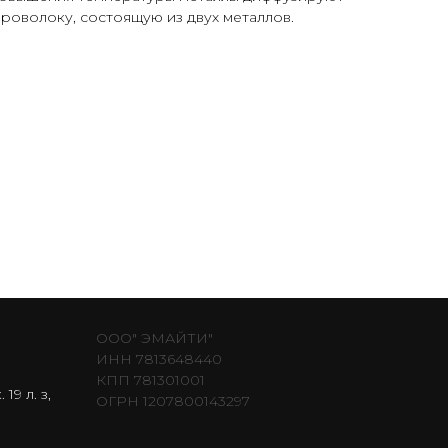
роволоку, состоящую из двух металлов.
ООО" ЭМАЙТИ"
ИНН 7813648440
КПП 781301001
19 л. з,
ОГРН 1207800143297