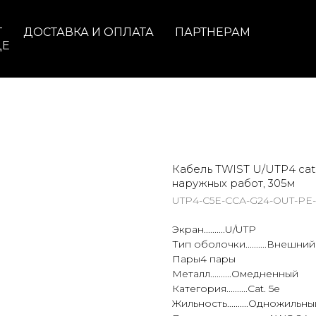
Т
ДОСТАВКА И ОПЛАТА
ПАРТНЕРАМ
ДЕ
Кабель TWIST U/UTP4 cat.
наружных работ, 305м
UTP4-C5E-ССА-G24-OUT-PE
Экран..........U/UTP
Тип оболочки..........Внешний
Пары4 пары
Металл..........Омедненный
Категория..........Cat. 5e
Жильность..........Одножильны